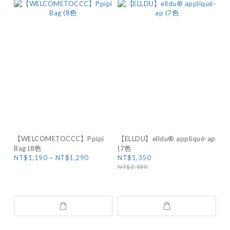
【WELCOMETOCCC】Ppipi
【ELLDU】elldu® appliqué-ap
Bag (8色
(7色
NT$1,190 ~ NT$1,290
NT$1,350
NT$2,180