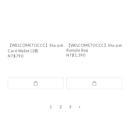
【WELCOMETOCCC】Sha-pei
【WELCOMETOCCC】Sha-pei
Rumple Bag
Card Wallet (2色
NT$1,390
NT$790
1
2
3