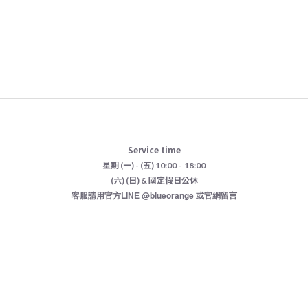
Service time
星期 (一) - (五) 10:00 - 18:00
(六) (日) & 國定假日公休
客服請用官方LINE @blueorange 或官網留言
已選
0
件
-
前往購物車
藍橘有限公司
統一編號：50969763
2girlskorea@gmail.com
台北市內湖區內湖路三段191巷11號1樓
https://www.instagram.com/blueorange.seoul/